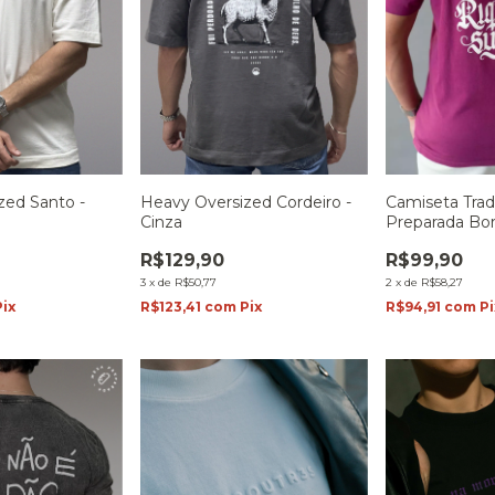
zed Santo -
Heavy Oversized Cordeiro -
Camiseta Trad
Cinza
Preparada Bo
R$129,90
R$99,90
3
x
de
R$50,77
2
x
de
R$58,27
Pix
R$123,41
com
Pix
R$94,91
com
Pi