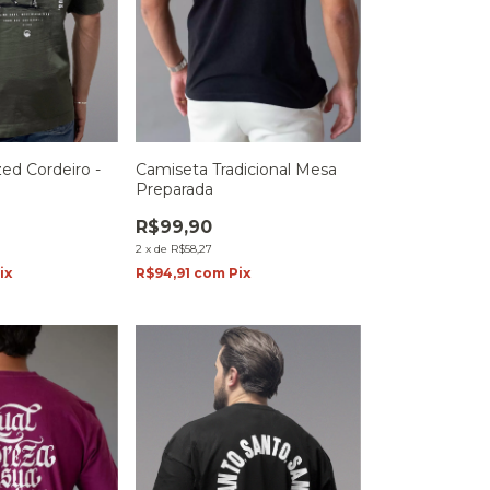
ed Cordeiro -
Camiseta Tradicional Mesa
Preparada
R$99,90
2
x
de
R$58,27
ix
R$94,91
com
Pix