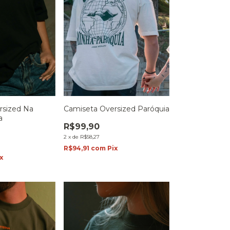
rsized Na
Camiseta Oversized Paróquia
a
R$99,90
2
x
de
R$58,27
R$94,91
com
Pix
x