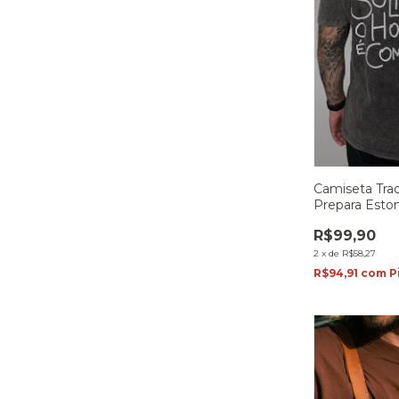
Camiseta Tra
Prepara Esto
R$99,90
2
x
de
R$58,27
R$94,91
com
P