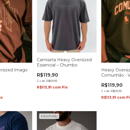
Camiseta Heavy Oversized
Essencial – Chumbo
rsized Imago
Heavy Oversi
R$119,90
Comunhão - 
2
x
de
R$69,93
R$119,90
R$113,91
com
Pix
2
x
de
R$69,93
ix
R$113,91
com
P
ESGOTADO