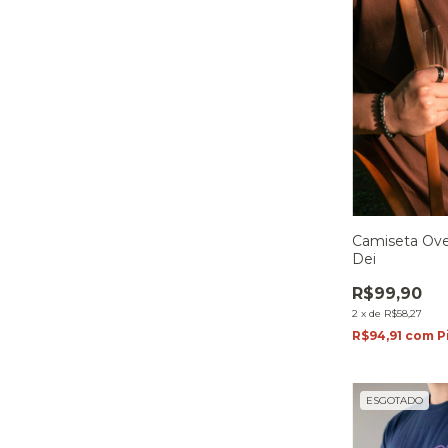
Camiseta Ove
Dei
R$99,90
2
x
de
R$58,27
R$94,91
com
P
ESGOTADO