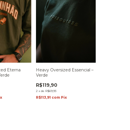
zed Eterna
Heavy Oversized Essencial –
Verde
Verde
R$119,90
2
x
de
R$69,93
ix
R$113,91
com
Pix