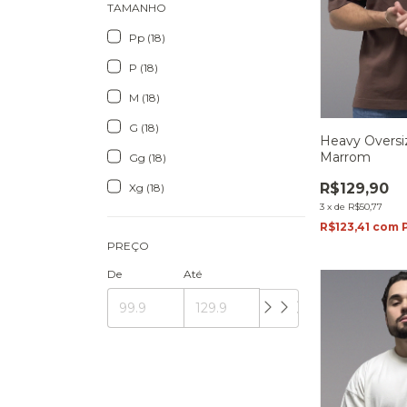
TAMANHO
Pp (18)
P (18)
M (18)
G (18)
Heavy Oversi
Marrom
Gg (18)
R$129,90
Xg (18)
3
x
de
R$50,77
R$123,41
com
PREÇO
De
Até