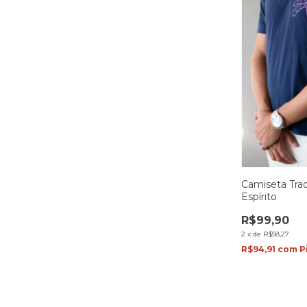
Camiseta Trad
Espírito
R$99,90
2
x
de
R$58,27
R$94,91
com
P