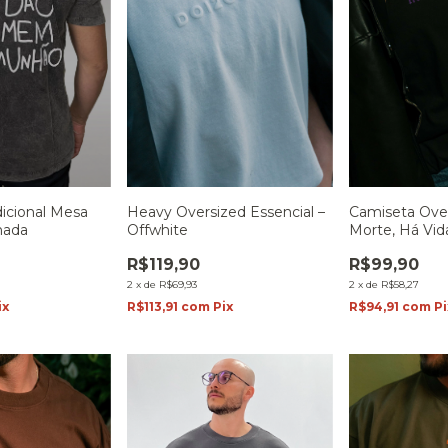
Heavy Oversized Essencial –
Camiseta Ove
dicional Mesa
Offwhite
Morte, Há Vid
nada
R$119,90
R$99,90
2
x
de
R$69,93
2
x
de
R$58,27
R$113,91
com
Pix
R$94,91
com
Pi
ix