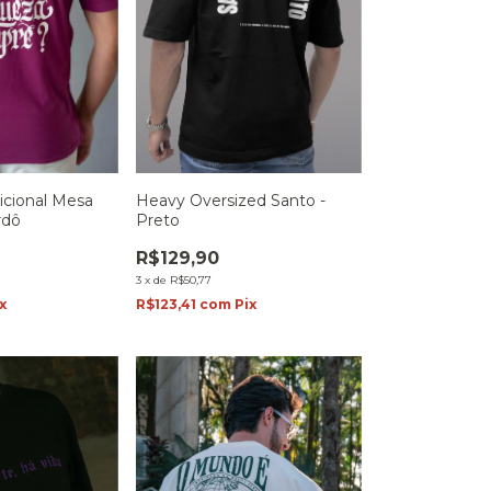
icional Mesa
Heavy Oversized Santo -
rdô
Preto
R$129,90
3
x
de
R$50,77
x
R$123,41
com
Pix