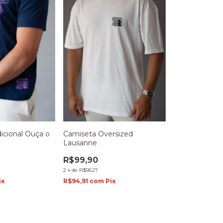
icional Ouça o
Camiseta Oversized
Lausanne
R$99,90
2
x
de
R$58,27
ix
R$94,91
com
Pix