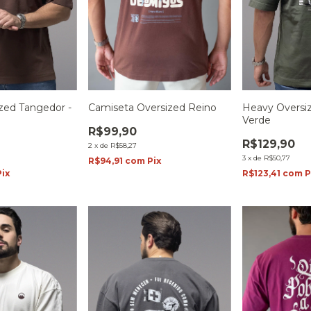
zed Tangedor -
Camiseta Oversized Reino
Heavy Oversiz
Verde
R$99,90
R$129,90
2
x
de
R$58,27
3
x
de
R$50,77
R$94,91
com
Pix
Pix
R$123,41
com
P