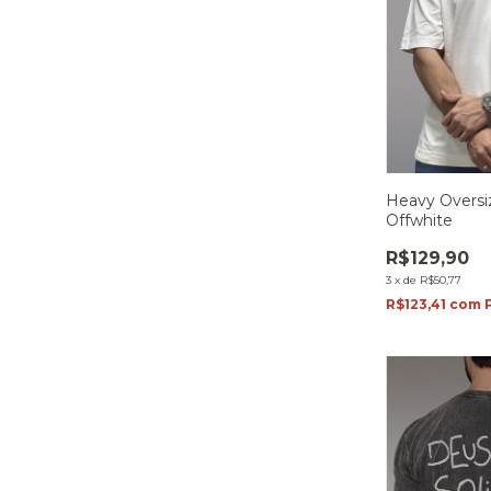
Heavy Oversi
Offwhite
R$129,90
3
x
de
R$50,77
R$123,41
com