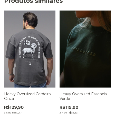
Produtos similares
Heavy Oversized Essencial –
Heavy Oversized Cordeiro -
Verde
Cinza
R$119,90
R$129,90
2
x
de
R$69,93
3
x
de
R$50,77