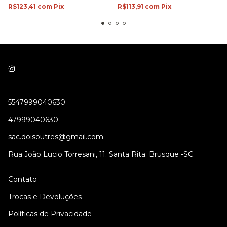
R$113,91
com
Pix
R$123,41
com
Pix
5547999040630
47999040630
sac.doisoutres@gmail.com
Rua João Lucio Torresani, 11. Santa Rita. Brusque -SC.
Contato
Trocas e Devoluções
Políticas de Privacidade