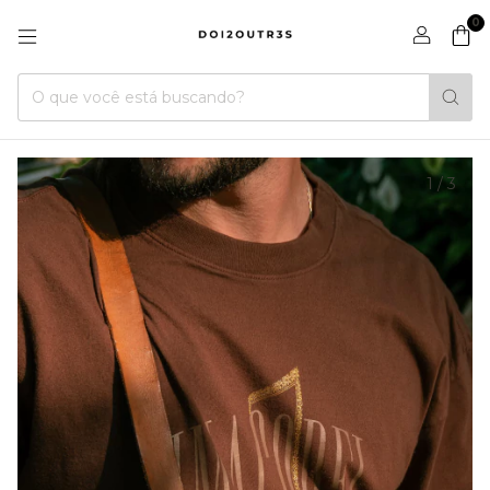
0
1
/
3