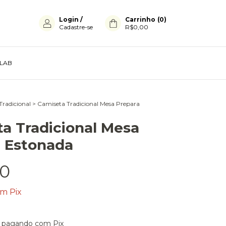
Login
/
Carrinho
(
0
)
Cadastre-se
R$0,00
LAB
Tradicional
>
Camiseta Tradicional Mesa Prepara
a Tradicional Mesa
 Estonada
90
om
Pix
pagando com Pix