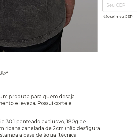
Não sei meu CEP
ão"
é um produto para quem deseja
nto e leveza. Possui corte e
o 30.1 penteado exclusivo, 180g de
em ribana canelada de 2cm (não desfigura
stampa a base de água (técnica