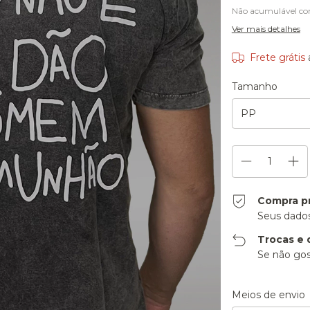
Não acumulável co
Ver mais detalhes
Frete grátis
Tamanho
Compra p
Seus dados
Trocas e 
Se não gos
Entregas para o CE
Meios de envio