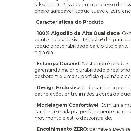
silkscreen). Passa por um processo de 
cheiro agradável, toque suave e zero en
Características do Produto
•
100% Algodão de Alta Qualidade
: Co
penteado exclusivo, 180 g/m² de gramatu
toque e respirabilidade para o uso diário.
dia a dia.
•
Estampa Durável
: A estampa é produzi
garantindo maior durabilidade e realismo
desbotam e uma superfície que não craqu
•
Design Exclusivo
: Cada camiseta possui
das relações entre irmãos a cerca do qu
•
Modelagem Confortável
: Com uma mo
camiseta se adapta perfeitamente ao cor
movimento e estilo descontraído.
•
Encolhimento ZERO
: permite a peça s