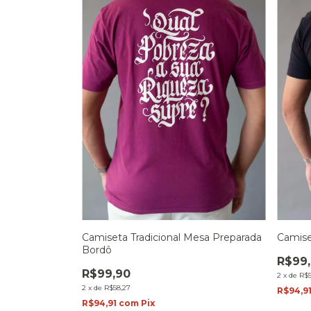
Camiseta Tradicional Mesa Preparada
Camise
Bordô
R$99
R$99,90
2
x
de
R$5
2
x
de
R$58,27
R$94,9
R$94,91
com
Pix