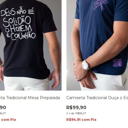
ta Tradicional Mesa Preparada
Camiseta Tradicional Ouça o Es
,90
R$99,90
8,27
2
x
de
R$58,27
1
com
Pix
R$94,91
com
Pix