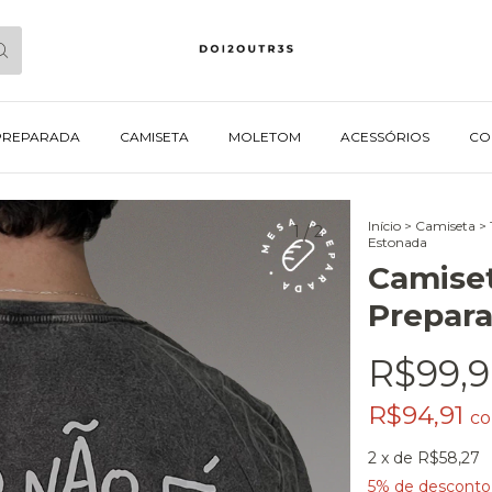
PREPARADA
CAMISETA
MOLETOM
ACESSÓRIOS
CO
Início
>
Camiseta
>
1
/
2
Estonada
Camiset
Prepara
R$99,
R$94,91
c
2
x de
R$58,27
5% de desconto