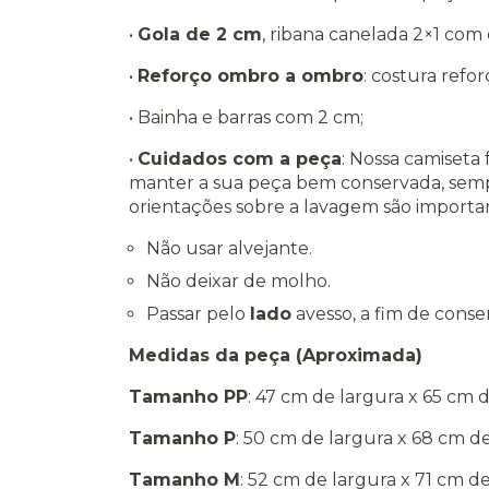
•
Gola de 2 cm
, ribana canelada 2×1 com
•
Reforço ombro a ombro
: costura refo
•
Bainha e barras com 2 cm;
•
Cuidados com a peça
: Nossa camiseta f
manter a sua peça bem conservada, sem
orientações sobre a lavagem são importa
Não usar alvejante.
Não deixar de molho.
Passar pelo
lado
avesso, a fim de conse
Medidas da peça (Aproximada)
Tamanho PP
: 47 cm de largura x 65 cm
Tamanho P
: 50 cm de largura x 68 cm 
Tamanho M
: 52 cm de largura x 71 cm 