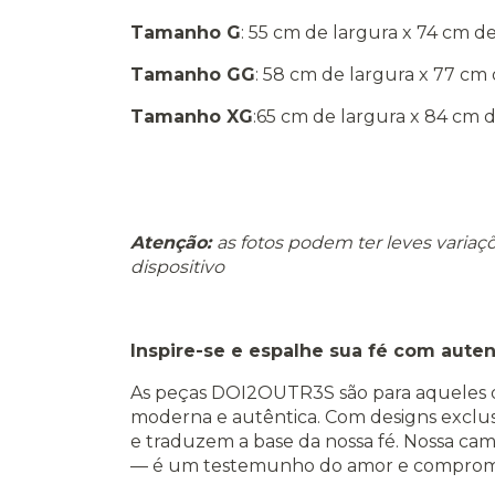
Tamanho G
: 55 cm de largura x 74 cm 
Tamanho GG
: 58 cm de largura x 77 c
Tamanho XG
:65 cm de largura x 84 cm
Atenção:
a
s fotos podem ter leves varia
dispositivo
Inspire-se e espalhe sua fé com auten
As peças DOI2OUTR3S são para aqueles q
moderna e autêntica. Com designs exclu
e traduzem a base da nossa fé. Nossa ca
— é um testemunho do amor e compromi