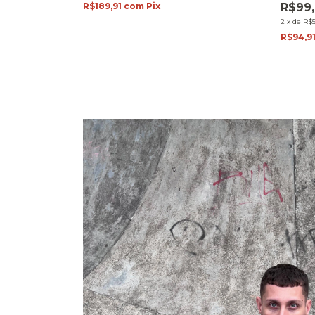
R$189,91
com
Pix
R$99
2
x
de
R$5
R$94,9