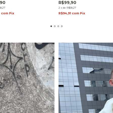
,90
R$99,90
8,27
2
x
de
R$58,27
1
com
Pix
R$94,91
com
Pix