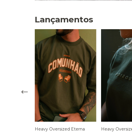
Lançamentos
Heavy Oversized Eterna
Heavy Oversize
cional Ouça o