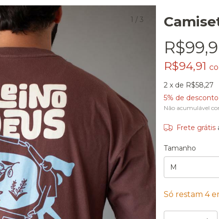
Camiset
1
/
3
R$99,
R$94,91
c
2
x de
R$58,27
5% de desconto
Não acumulável co
Frete grátis
Tamanho
Só restam
4
em