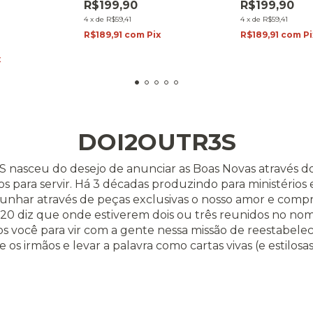
R$199,90
R$199,90
4
x
de
R$59,41
4
x
de
R$59,41
R$189,91
com
Pi
R$189,91
com
Pix
x
DOI2OUTR3S
 nasceu do desejo de anunciar as Boas Novas através 
para servir. Há 3 décadas produzindo para ministérios e
nhar através de peças exclusivas o nosso amor e compr
0 diz que onde estiverem dois ou três reunidos no nome
os você para vir com a gente nessa missão de reestabel
e os irmãos e levar a palavra como cartas vivas (e estilosas