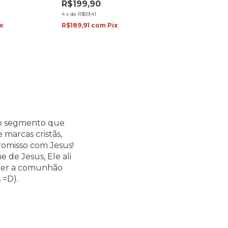
R$199,90
R$199,90
4
x
de
R$59,41
4
x
de
R$59,41
R$189,91
com
Pix
x
R$189,91
com
P
do segmento que
 marcas cristãs,
omisso com Jesus!
 de Jesus, Ele ali
ecer a comunhão
 =D).