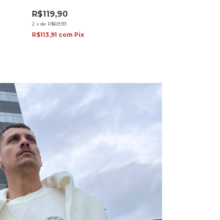
R$119,90
R$99,90
2
x
de
R$69,93
2
x
de
R$58,27
R$113,91
com
Pix
R$94,91
com
Pi