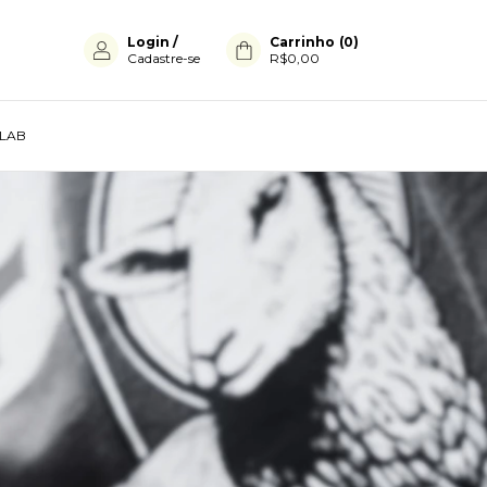
Login
/
Carrinho
(
0
)
Cadastre-se
R$0,00
LAB