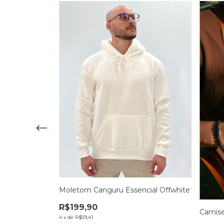
Moletom Canguru Essencial Offwhite
R$199,90
Camise
ausanne
4
x
de
R$59,41