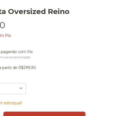
a Oversized Reino
90
om
Pix
pagando com Pix
m outras promoções
a partir de
R$299,90
 estoque!