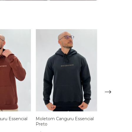
Moletom Canguru Essencial
ru Essencial
Moletom Cang
Preto
Offwhite